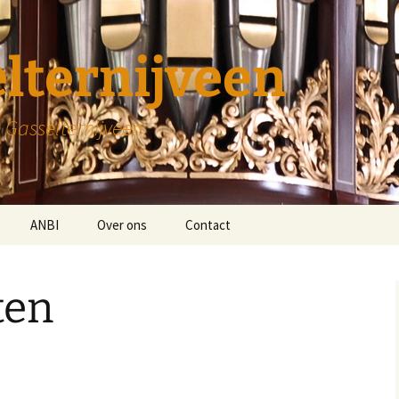
lternijveen
 Gasselternijveen
ANBI
Over ons
Contact
Diaconie
ten
Kerk