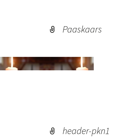
Paaskaars
header-pkn1