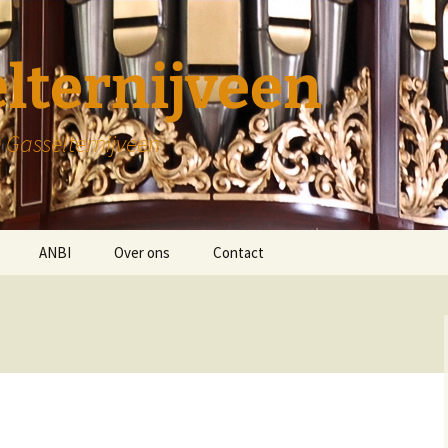
lternijveen
 Gasselternijveen
ANBI
Over ons
Contact
Diaconie
Kerk