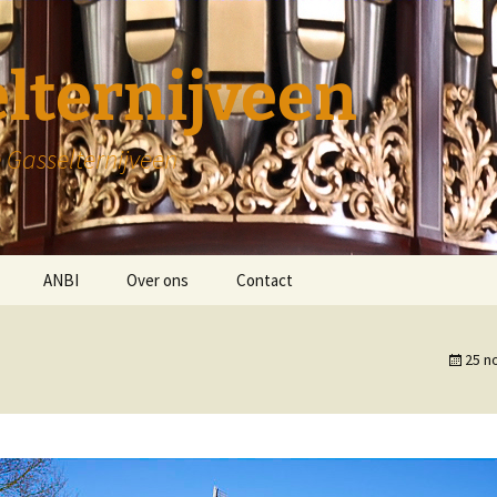
lternijveen
 Gasselternijveen
ANBI
Over ons
Contact
Diaconie
25 n
Kerk