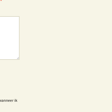
t
*
wanneer ik